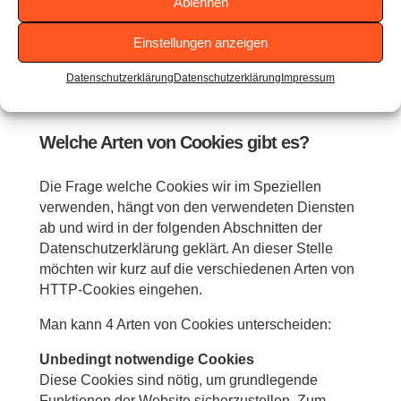
Ablehnen
Pro Domain sollen mindestens 50 Cookies
gespeichert werden können
Einstellungen anzeigen
Insgesamt sollen mindestens 3000 Cookies
Datenschutzerklärung
Datenschutzerklärung
Impressum
gespeichert werden können
Welche Arten von Cookies gibt es?
Die Frage welche Cookies wir im Speziellen
verwenden, hängt von den verwendeten Diensten
ab und wird in der folgenden Abschnitten der
Datenschutzerklärung geklärt. An dieser Stelle
möchten wir kurz auf die verschiedenen Arten von
HTTP-Cookies eingehen.
Man kann 4 Arten von Cookies unterscheiden:
Unbedingt notwendige Cookies
Diese Cookies sind nötig, um grundlegende
Funktionen der Website sicherzustellen. Zum