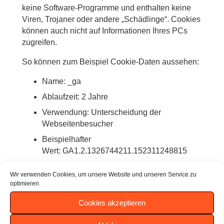
keine Software-Programme und enthalten keine
Viren, Trojaner oder andere „Schädlinge“. Cookies
können auch nicht auf Informationen Ihres PCs
zugreifen.
So können zum Beispiel Cookie-Daten aussehen:
Name: _ga
Ablaufzeit: 2 Jahre
Verwendung: Unterscheidung der
Webseitenbesucher
Beispielhafter
Wert: GA1.2.1326744211.152311248815
Ein Browser sollte folgende Mindestgrößen
Wir verwenden Cookies, um unsere Website und unseren Service zu
optimieren.
unterstützen:
Cookies akzeptieren
Ein Cookie soll mindestens 4096 Bytes
enthalten können