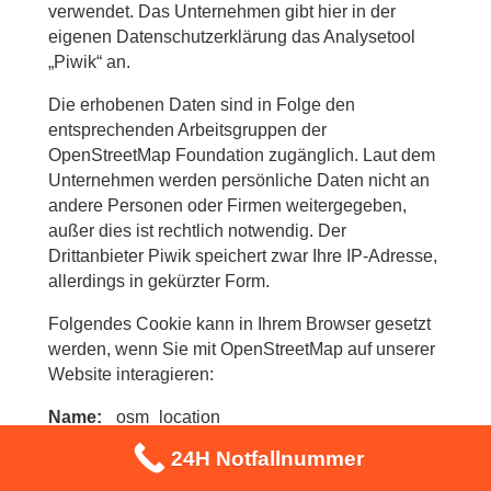
verwendet. Das Unternehmen gibt hier in der
eigenen Datenschutzerklärung das Analysetool
„Piwik“ an.
Die erhobenen Daten sind in Folge den
entsprechenden Arbeitsgruppen der
OpenStreetMap Foundation zugänglich. Laut dem
Unternehmen werden persönliche Daten nicht an
andere Personen oder Firmen weitergegeben,
außer dies ist rechtlich notwendig. Der
Drittanbieter Piwik speichert zwar Ihre IP-Adresse,
allerdings in gekürzter Form.
Folgendes Cookie kann in Ihrem Browser gesetzt
werden, wenn Sie mit OpenStreetMap auf unserer
Website interagieren:
Name:
_osm_location
Wert:
9.63312%7C52.41500%7C17%7CM
24H Notfallnummer
Verwendungszweck:
Das Cookie wird benötigt,