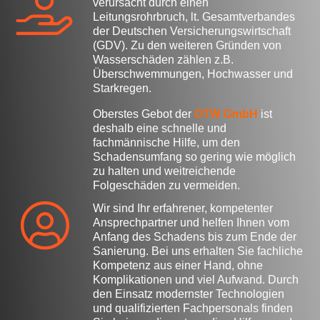
verursacht durch einen
Leitungsrohrbruch, lt. Gesamtverbandes
der Deutschen Versicherungswirtschaft
(GDV). Zu den weiteren Gründen von
Wasserschäden zählen z.B.
Überschwemmungen, Hochwasser und
Starkregen.
Oberstes Gebot der
OTW GmbH
ist
deshalb eine schnelle und
fachmännische Hilfe, um den
Schadensumfang so gering wie möglich
zu halten und weitreichende
Folgeschäden zu vermeiden.
Wir sind Ihr erfahrener, kompetenter
Ansprechpartner und helfen Ihnen vom
Anfang des Schadens bis zum Ende der
Sanierung. Bei uns erhalten Sie fachliche
Kompetenz aus einer Hand, ohne
Komplikationen und viel Aufwand. Durch
den Einsatz modernster Technologien
und qualifizierten Fachpersonals finden