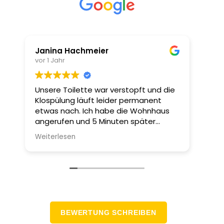
Janina Hachmeier
Jür
vor 1 Jahr
vor 1
Unsere Toilette war verstopft und die
Sehr
Klospülung läuft leider permanent
Sehr
etwas nach. Ich habe die Wohnhaus
Hoch
angerufen und 5 Minuten später
gere
meldete sich schon ein Mitarbeiter
Weiterlesen
von OTW. Ca 15 Minuten später war er
da. Zum Glück war er schnell den wir
mussten solange das Wasser per
Hand immer abschöpfen. Der sehr
nette und sympathische Mitarbeiter
Herr Mahrsarki hat das Problem zum
Glück schnell und gut beheben
BEWERTUNG SCHREIBEN
können. Vielen lieben Dank nochmal