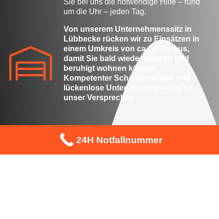
Sie bei uns die notwendige Hilfe – rund
um die Uhr – jeden Tag.
Von unserem Unternehmenssitz in
Lübbecke rücken wir zu Einsätzen in
einem Umkreis von ca. 60 km aus,
damit Sie bald wieder trocken und
beruhigt wohnen können.
Kompetenter Schadenservice und
lückenlose Unterstützung – das ist
unser Versprechen.
24H Notfallnummer